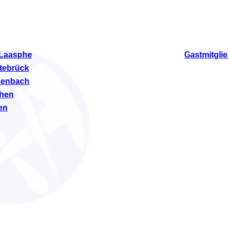
Laasphe
Gastmitgli
tebrück
henbach
hen
en