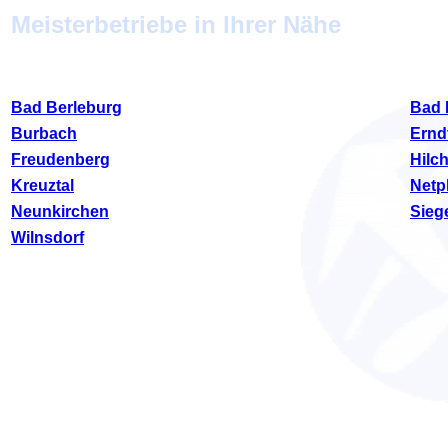
Meisterbetriebe in Ihrer Nähe
Bad Berleburg
Bad 
Burbach
Ernd
Freudenberg
Hilc
Kreuztal
Netp
Neunkirchen
Sieg
Wilnsdorf